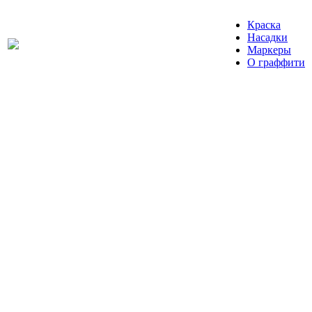
Краска
Насадки
Маркеры
О граффити