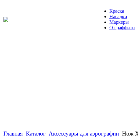
Краска
Насадки
Маркеры
О граффити
Главная
Каталог
Аксессуары для аэрографии
Нож X