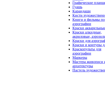
Графические планш
Гуашь
Карандаши
Кисти художествен
Книги и фильмы по
аэрографии
Краски акварельны
Краски алкидные,
акриловые, аэрозол
Краски для аэрогра
Краски и контуры д
Краскопульты для
аэрографии
Маркеры
Мастера живописи 
архитектуры
Пастель художестве