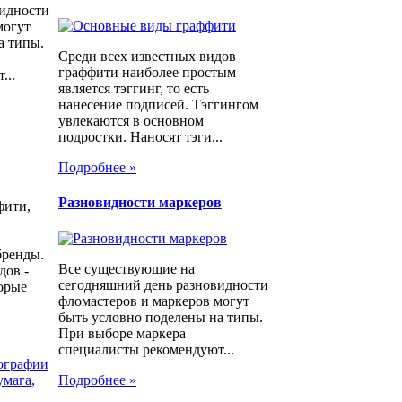
видности
могут
а типы.
Среди всех известных видов
граффити наиболее простым
...
является тэггинг, то есть
нанесение подписей. Тэггингом
увлекаются в основном
подростки. Наносят тэги...
Подробнее »
Разновидности маркеров
фити,
бренды.
Все существующие на
дов -
сегодняшний день разновидности
торые
фломастеров и маркеров могут
быть условно поделены на типы.
При выборе маркера
специалисты рекомендуют...
ографии
Подробнее »
умага,