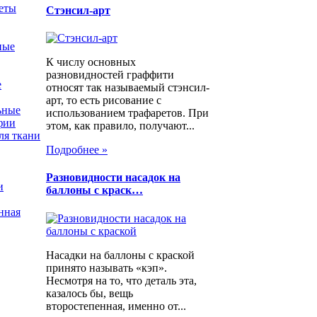
еты
Стэнсил-арт
ные
К числу основных
разновидностей граффити
е
относят так называемый стэнсил-
арт, то есть рисование с
ьные
использованием трафаретов. При
фии
этом, как правило, получают...
ля ткани
Подробнее »
Разновидности насадок на
и
баллоны с краск…
нная
Насадки на баллоны с краской
принято называть «кэп».
Несмотря на то, что деталь эта,
казалось бы, вещь
второстепенная, именно от...