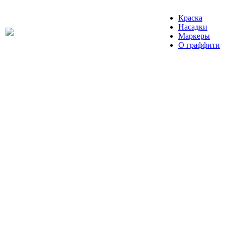
Краска
Насадки
Маркеры
О граффити