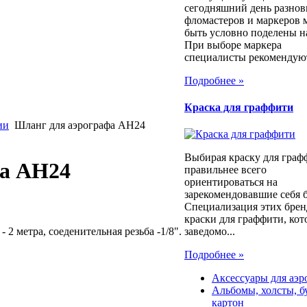
сегодняшний день разно
фломастеров и маркеров 
быть условно поделены н
При выборе маркера
специалисты рекомендуют
Подробнее »
Краска для граффити
ии
Шланг для аэрографа AH24
Выбирая краску для граф
фа AH24
правильнее всего
ориентироваться на
зарекомендовавшие себя 
Специализация этих брен
краски для граффити, ко
2 метра, соеденительная резьба -1/8".
заведомо...
Подробнее »
Аксессуары для аэр
Альбомы, холсты, б
картон