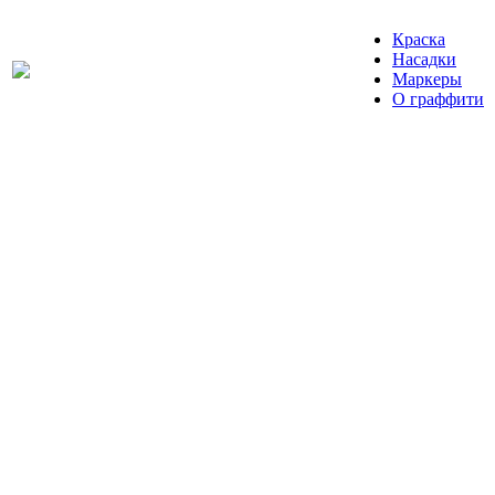
Краска
Насадки
Маркеры
О граффити