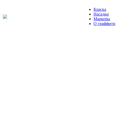
Краска
Насадки
Маркеры
О граффити