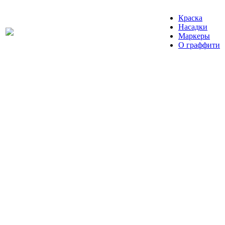
Краска
Насадки
Маркеры
О граффити