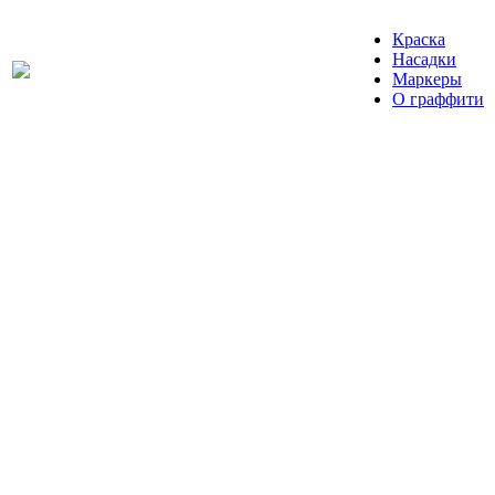
Краска
Насадки
Маркеры
О граффити