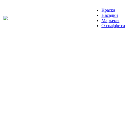
Краска
Насадки
Маркеры
О граффити