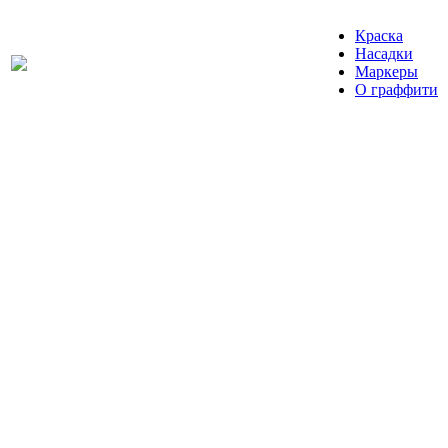
Краска
Насадки
Маркеры
О граффити