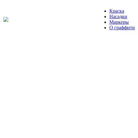
Краска
Насадки
Маркеры
О граффити