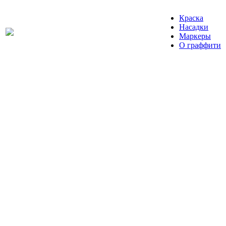
Краска
Насадки
Маркеры
О граффити