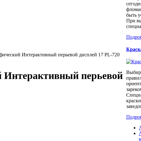
сегодн
фломас
быть у
При в
специа
Подро
Краск
фический Интерактивный перьевой дисплей 17 PL-720
Выбира
 Интерактивный перьевой
правил
ориент
зареко
Специа
краски
заведо
Подро