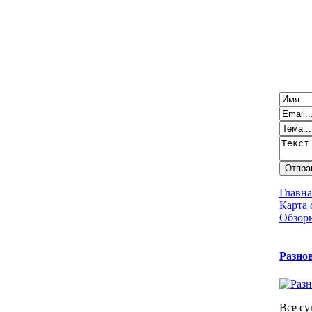
Главна
Карта 
Обзоры
Разно
Все с