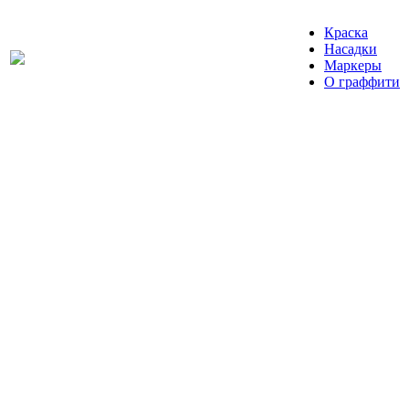
Краска
Насадки
Маркеры
О граффити