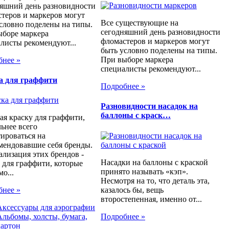
яшний день разновидности
теров и маркеров могут
Все существующие на
словно поделены на типы.
сегодняшний день разновидности
ыборе маркера
фломастеров и маркеров могут
листы рекомендуют...
быть условно поделены на типы.
При выборе маркера
бнее »
специалисты рекомендуют...
а для граффити
Подробнее »
Разновидности насадок на
баллоны с краск…
я краску для граффити,
ьнее всего
ироваться на
мендовавшие себя бренды.
лизация этих брендов -
Насадки на баллоны с краской
 для граффити, которые
принято называть «кэп».
мо...
Несмотря на то, что деталь эта,
казалось бы, вещь
бнее »
второстепенная, именно от...
Аксессуары для аэрографии
Подробнее »
Альбомы, холсты, бумага,
картон