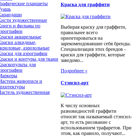
Графические планшеты
Краска для граффити
Гуашь
Карандаши
Кисти художественные
Книги и фильмы по
Выбирая краску для граффити,
аэрографии
правильнее всего
Краски акварельные
ориентироваться на
Краски алкидные,
зарекомендовавшие себя бренды.
акриловые, аэрозольные
Специализация этих брендов -
Краски для аэрографии
краски для граффити, которые
Краски и контуры для ткани
заведомо...
Краскопульты для
аэрографии
Подробнее »
Маркеры
Мастера живописи и
Стэнсил-арт
архитектуры
Пастель художественная
К числу основных
разновидностей граффити
относят так называемый стэнсил-
арт, то есть рисование с
использованием трафаретов. При
этом, как правило, получают...