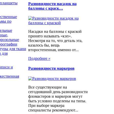
 планшеты
Разновидности насадок на
баллоны с краск…
ественные
ьмы по
рельные
Насадки на баллоны с краской
дные,
принято называть «кэп».
эрозольные
Несмотря на то, что деталь эта,
эрографии
казалось бы, вещь
туры для ткани
второстепенная, именно от...
 для
Подробнее »
описи и
Разновидности маркеров
жественная
Все существующие на
сегодняшний день разновидности
фломастеров и маркеров могут
быть условно поделены на типы.
При выборе маркера
специалисты рекомендуют...