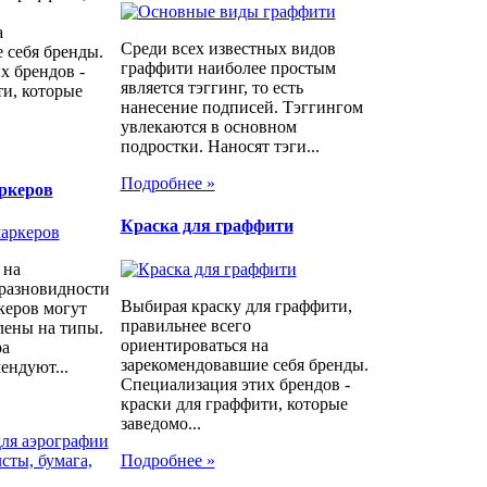
а
Среди всех известных видов
 себя бренды.
граффити наиболее простым
х брендов -
является тэггинг, то есть
ти, которые
нанесение подписей. Тэггингом
увлекаются в основном
подростки. Наносят тэги...
Подробнее »
ркеров
Краска для граффити
 на
разновидности
Выбирая краску для граффити,
керов могут
правильнее всего
лены на типы.
ориентироваться на
ра
зарекомендовавшие себя бренды.
ендуют...
Специализация этих брендов -
краски для граффити, которые
заведомо...
ля аэрографии
Подробнее »
сты, бумага,