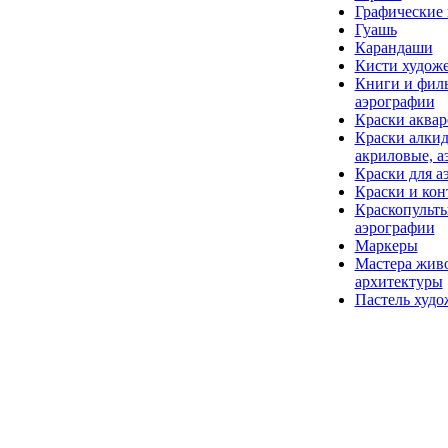
Графические
Гуашь
Карандаши
Кисти худож
Книги и фил
аэрографии
Краски аква
Краски алки
акриловые, а
Краски для а
Краски и кон
Краскопульты
аэрографии
Маркеры
Мастера жив
архитектуры
Пастель худо