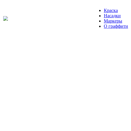
Краска
Насадки
Маркеры
О граффити