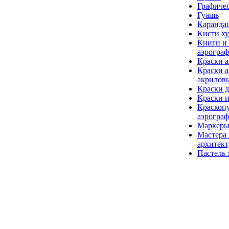
Графиче
Гуашь
Каранда
Кисти х
Книги и
аэрогра
Краски 
Краски а
акриловы
Краски д
Краски и
Краскопу
аэрогра
Маркер
Мастера
архитек
Пастель 