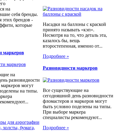
его
ся на
вшие себя бренды.
 этих брендов -
Насадки на баллоны с краской
аффити, которые
принято называть «кэп».
Несмотря на то, что деталь эта,
казалось бы, вещь
второстепенная, именно от...
и маркеров
Подробнее »
Разновидности маркеров
ющие на
ень разновидности
 маркеров могут
Все существующие на
поделены на типы.
сегодняшний день разновидности
аркера
фломастеров и маркеров могут
екомендуют...
быть условно поделены на типы.
При выборе маркера
специалисты рекомендуют...
ры для аэрографии
Подробнее »
 холсты, бумага,