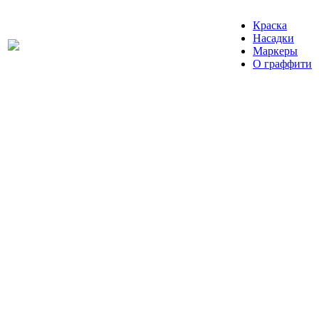
Краска
Насадки
Маркеры
О граффити