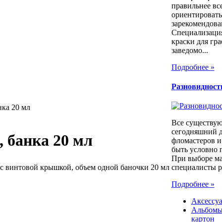
правильнее вс
ориентировать
зарекомендова
Специализация
краски для гр
заведомо...
Подробнее »
Разновидност
нка 20 мл
Все существу
сегодняшний д
, банка 20 мл
фломастеров и
быть условно 
При выборе м
с винтовой крышкой, объем одной баночки 20 мл
специалисты р
Подробнее »
Аксессуа
Альбомы,
картон