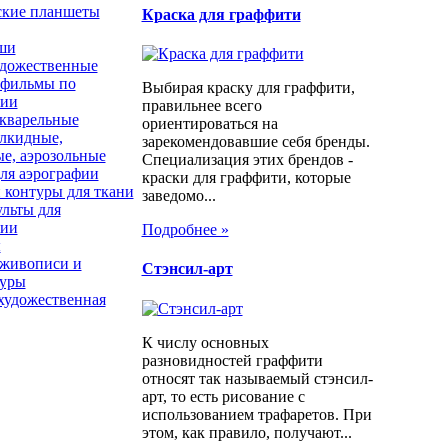
ские планшеты
Краска для граффити
ши
удожественные
 фильмы по
Выбирая краску для граффити,
фии
правильнее всего
акварельные
ориентироваться на
лкидные,
зарекомендовавшие себя бренды.
е, аэрозольные
Специализация этих брендов -
ля аэрографии
краски для граффити, которые
 контуры для ткани
заведомо...
льты для
фии
Подробнее »
ы
 живописи и
Стэнсил-арт
туры
художественная
К числу основных
разновидностей граффити
относят так называемый стэнсил-
арт, то есть рисование с
использованием трафаретов. При
этом, как правило, получают...