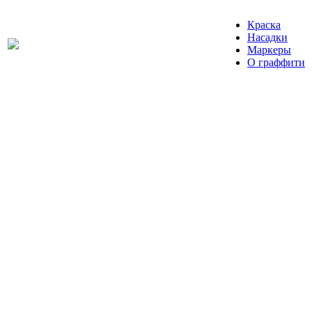
Краска
Насадки
Маркеры
О граффити