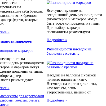
ьнее всего
ироваться на
Все существующие на
мендовавшие себя бренды.
сегодняшний день разновидности
лизация этих брендов -
фломастеров и маркеров могут
 для граффити, которые
быть условно поделены на типы.
мо...
При выборе маркера
специалисты рекомендуют...
бнее »
Подробнее »
видности маркеров
Разновидности насадок на
баллоны с краск…
уществующие на
яшний день разновидности
теров и маркеров могут
словно поделены на типы.
Насадки на баллоны с краской
ыборе маркера
принято называть «кэп».
листы рекомендуют...
Несмотря на то, что деталь эта,
казалось бы, вещь
бнее »
второстепенная, именно от...
Аксессуары для аэрографии
Подробнее »
Альбомы, холсты, бумага,
картон