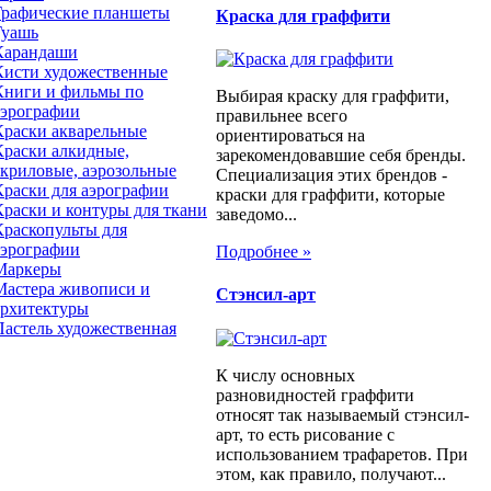
Графические планшеты
Краска для граффити
Гуашь
Карандаши
Кисти художественные
Книги и фильмы по
Выбирая краску для граффити,
аэрографии
правильнее всего
Краски акварельные
ориентироваться на
Краски алкидные,
зарекомендовавшие себя бренды.
акриловые, аэрозольные
Специализация этих брендов -
Краски для аэрографии
краски для граффити, которые
Краски и контуры для ткани
заведомо...
Краскопульты для
аэрографии
Подробнее »
Маркеры
Мастера живописи и
Стэнсил-арт
архитектуры
Пастель художественная
К числу основных
разновидностей граффити
относят так называемый стэнсил-
арт, то есть рисование с
использованием трафаретов. При
этом, как правило, получают...