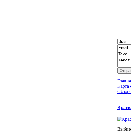
Главна
Карта 
Обзоры
Краск
Выбира