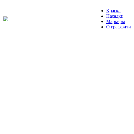
Краска
Насадки
Маркеры
О граффити