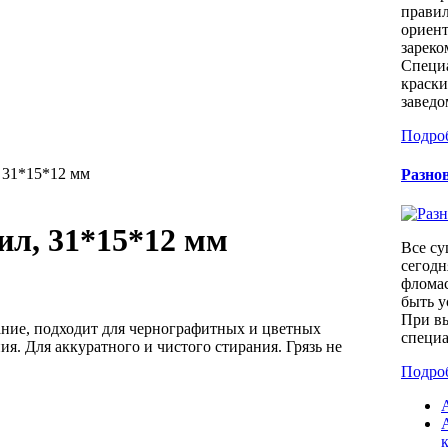
правил
ориент
зареко
Специа
краски
заведо
Подро
, 31*15*12 мм
Разно
нил, 31*15*12 мм
Все с
сегодн
фломас
быть у
При в
рание, подходит для чернографитных и цветных
специа
я. Для аккуратного и чистого стирания. Грязь не
Подро