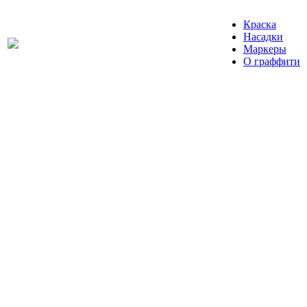
Краска
Насадки
Маркеры
О граффити