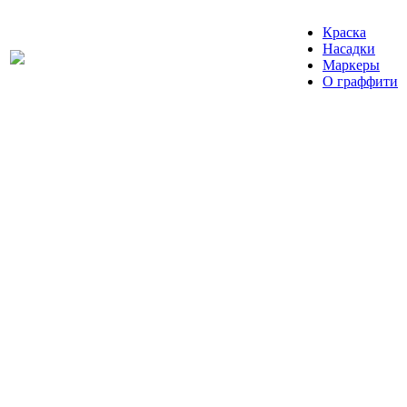
Краска
Насадки
Маркеры
О граффити