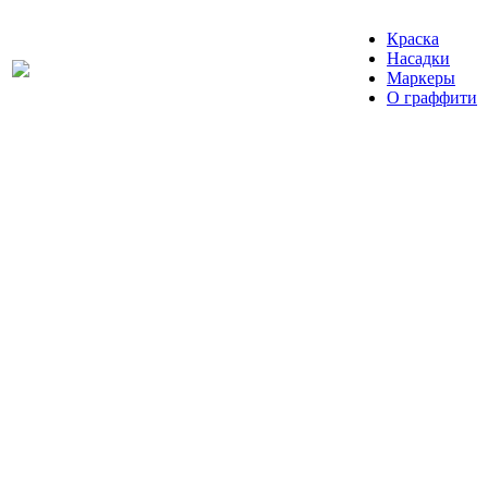
Краска
Насадки
Маркеры
О граффити