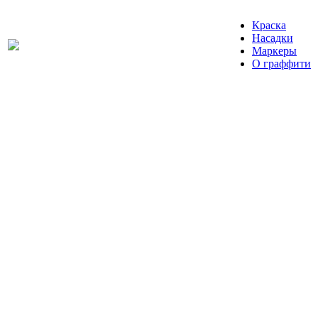
Краска
Насадки
Маркеры
О граффити