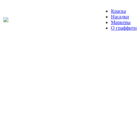
Краска
Насадки
Маркеры
О граффити