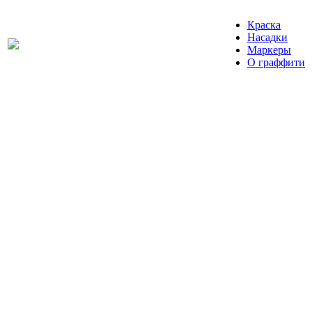
Краска
Насадки
Маркеры
О граффити