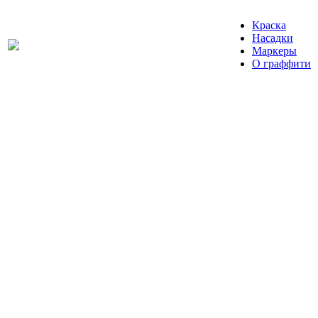
Краска
Насадки
Маркеры
О граффити