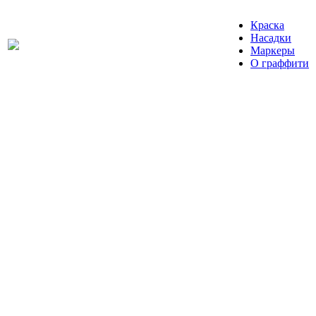
Краска
Насадки
Маркеры
О граффити