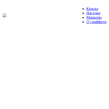
Краска
Насадки
Маркеры
О граффити