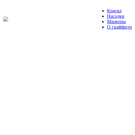
Краска
Насадки
Маркеры
О граффити