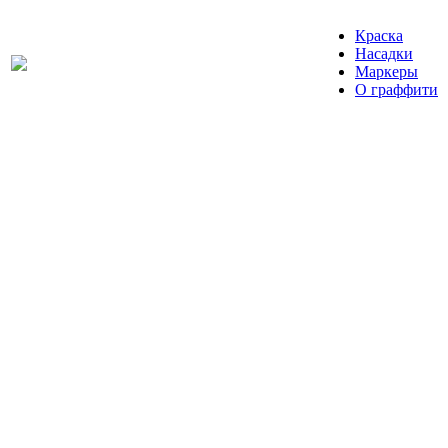
Краска
Насадки
Маркеры
О граффити