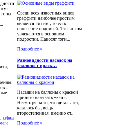
идности
огут
Среди всех известных видов
 типы.
граффити наиболее простым
является тэггинг, то есть
..
нанесение подписей. Тэггингом
увлекаются в основном
подростки. Наносят тэги...
Подробнее »
Разновидности насадок на
баллоны с краск…
ити,
ренды.
ов -
Насадки на баллоны с краской
орые
принято называть «кэп».
Несмотря на то, что деталь эта,
казалось бы, вещь
второстепенная, именно от...
ографии
Подробнее »
мага,