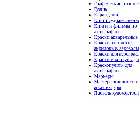
Графические планш
Гуашь
Карандаши
Кисти художественн
Книги и фильмы по
аэрографии
Краски акварельные
Краски алкидные,
акриловые, аэрозоль
Краски для аэрогра
Краски и контуры дл
Краскопульты для
аэрографии
Маркеры
Мастера живописи и
архитектуры
Пастель художествен