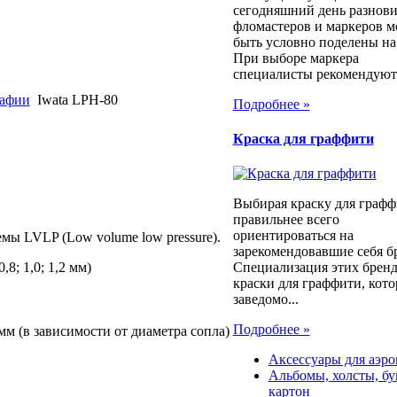
сегодняшний день разнов
фломастеров и маркеров м
быть условно поделены на
При выборе маркера
специалисты рекомендуют.
рафии
Iwata LPH-80
Подробнее »
Краска для граффити
Выбирая краску для графф
правильнее всего
ориентироваться на
ы LVLP (Low volume low pressure).
зарекомендовавшие себя б
,8; 1,0; 1,2 мм)
Специализация этих бренд
краски для граффити, кот
заведомо...
Подробнее »
мм (в зависимости от диаметра сопла)
Аксессуары для аэр
Альбомы, холсты, бу
картон