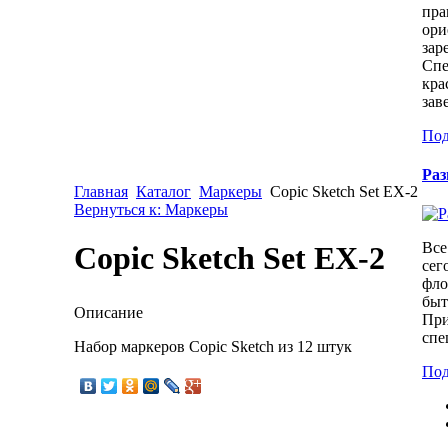
пра
ори
зар
Спе
кра
зав
Под
Раз
Главная
Каталог
Маркеры
Copic Sketch Set EX-2
Вернуться к: Маркеры
Все
Copic Sketch Set EX-2
сег
фло
быт
Описание
При
спе
Набор маркеров Copic Sketch из 12 штук
Под