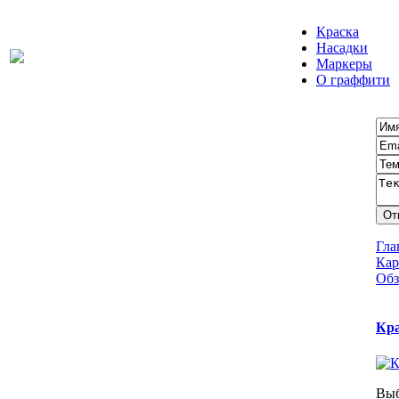
Краска
Насадки
Маркеры
О граффити
Гла
Кар
Обз
Кра
Выб