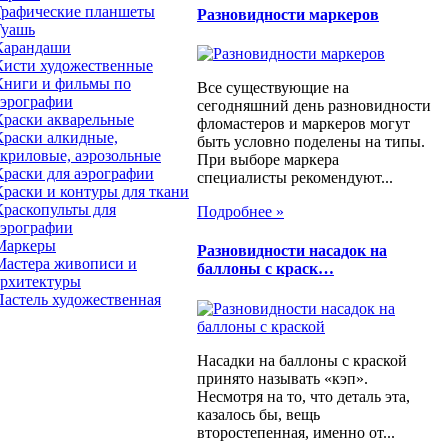
Графические планшеты
Разновидности маркеров
Гуашь
Карандаши
Кисти художественные
Книги и фильмы по
Все существующие на
аэрографии
сегодняшний день разновидности
Краски акварельные
фломастеров и маркеров могут
Краски алкидные,
быть условно поделены на типы.
акриловые, аэрозольные
При выборе маркера
Краски для аэрографии
специалисты рекомендуют...
Краски и контуры для ткани
Краскопульты для
Подробнее »
аэрографии
Маркеры
Разновидности насадок на
Мастера живописи и
баллоны с краск…
архитектуры
Пастель художественная
Насадки на баллоны с краской
принято называть «кэп».
Несмотря на то, что деталь эта,
казалось бы, вещь
второстепенная, именно от...