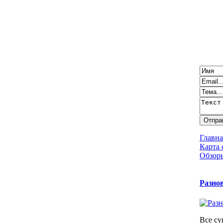
Главна
Карта 
Обзоры
Разно
Все с