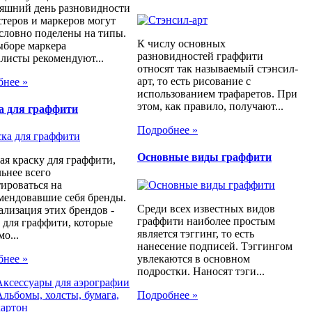
яшний день разновидности
теров и маркеров могут
словно поделены на типы.
К числу основных
ыборе маркера
разновидностей граффити
листы рекомендуют...
относят так называемый стэнсил-
арт, то есть рисование с
бнее »
использованием трафаретов. При
этом, как правило, получают...
а для граффити
Подробнее »
Основные виды граффити
я краску для граффити,
ьнее всего
ироваться на
мендовавшие себя бренды.
Среди всех известных видов
лизация этих брендов -
граффити наиболее простым
 для граффити, которые
является тэггинг, то есть
мо...
нанесение подписей. Тэггингом
увлекаются в основном
бнее »
подростки. Наносят тэги...
Аксессуары для аэрографии
Подробнее »
Альбомы, холсты, бумага,
картон