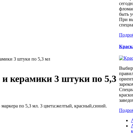
сегодн
фломас
быть у
При в
специа
Подро
Краск
амики 3 штуки по 5,3 мл
Выбира
правил
и керамики 3 штуки по 5,3
ориент
зареко
Специа
краски
заведо
маркера по 5,3 мл. 3 цвета:желтый, красный,синий.
Подро