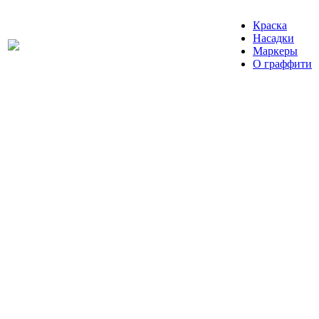
Краска
Насадки
Маркеры
О граффити