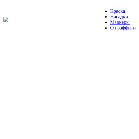
Краска
Насадки
Маркеры
О граффити