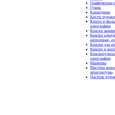
Графические
Гуашь
Карандаши
Кисти художе
Книги и фил
аэрографии
Краски аквар
Краски алкид
акриловые, а
Краски для а
Краски и кон
Краскопульты
аэрографии
Маркеры
Мастера живо
архитектуры
Пастель худо