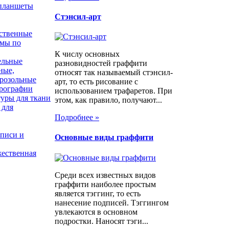
 планшеты
Стэнсил-арт
ственные
ьмы по
К числу основных
ельные
разновидностей граффити
ные,
относят так называемый стэнсил-
эрозольные
арт, то есть рисование с
эрографии
использованием трафаретов. При
туры для ткани
этом, как правило, получают...
 для
Подробнее »
писи и
Основные виды граффити
жественная
Среди всех известных видов
граффити наиболее простым
является тэггинг, то есть
нанесение подписей. Тэггингом
увлекаются в основном
подростки. Наносят тэги...