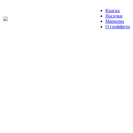
Краска
Насадки
Маркеры
О граффити