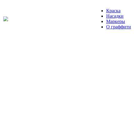
Краска
Насадки
Маркеры
О граффити