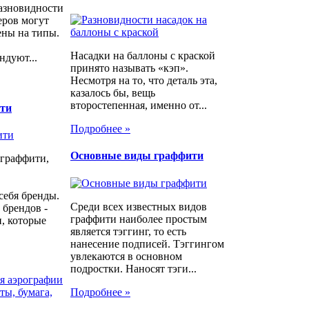
азновидности
еров могут
ены на типы.
Насадки на баллоны с краской
ндуют...
принято называть «кэп».
Несмотря на то, что деталь эта,
казалось бы, вещь
второстепенная, именно от...
ити
Подробнее »
Основные виды граффити
 граффити,
себя бренды.
Среди всех известных видов
 брендов -
граффити наиболее простым
, которые
является тэггинг, то есть
нанесение подписей. Тэггингом
увлекаются в основном
подростки. Наносят тэги...
я аэрографии
Подробнее »
ты, бумага,