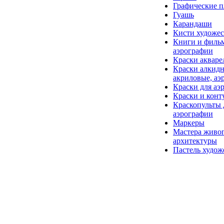
Графические 
Гуашь
Карандаши
Кисти художе
Книги и филь
аэрографии
Краски акваре
Краски алкидн
акриловые, аэ
Краски для аэ
Краски и конт
Краскопульты 
аэрографии
Маркеры
Мастера живо
архитектуры
Пастель худож