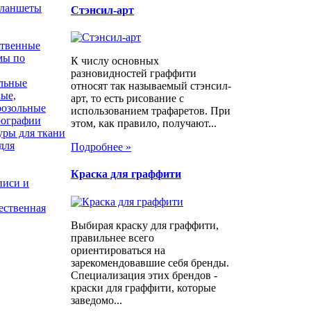
планшеты
Стэнсил-арт
ственные
мы по
К числу основных
разновидностей граффити
льные
относят так называемый стэнсил-
ые,
арт, то есть рисование с
розольные
использованием трафаретов. При
рографии
этом, как правило, получают...
уры для ткани
для
Подробнее »
Краска для граффити
писи и
ественная
Выбирая краску для граффити,
правильнее всего
ориентироваться на
зарекомендовавшие себя бренды.
Специализация этих брендов -
краски для граффити, которые
заведомо...